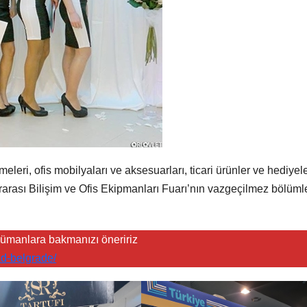
leri, ofis mobilyaları ve aksesuarları, ticari ürünler ve hediyele
rarası Bilişim ve Ofis Ekipmanları Fuarı’nın vazgeçilmez bölümle
rcümanlara bakmanızı öneririz
d-belgrade/