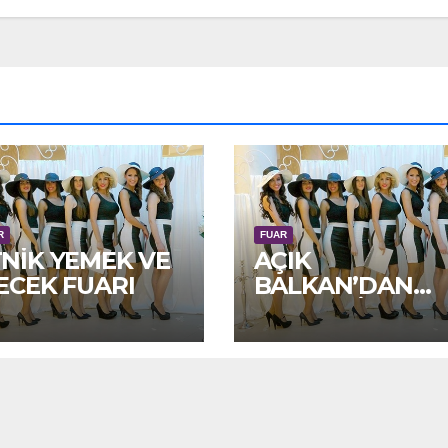
R
FUAR
NİK YEMEK VE
AÇIK
ECEK FUARI
BALKAN’DAN
ŞARAP VİZYON