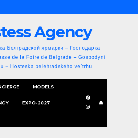
stess Agency
йка Белградской ярмарки – Господарка
esse de la Foire de Belgrade – Gospodyni
u – Hosteska belehradského veľtrhu
NCIERGE
MODELS
NCY
EXPO-2027