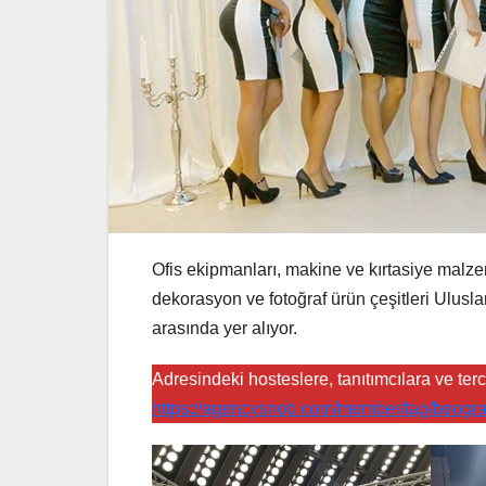
Ofis ekipmanları, makine ve kırtasiye malzeme
dekorasyon ve fotoğraf ürün çeşitleri Ulusla
arasında yer alıyor.
Adresindeki hosteslere, tanıtımcılara ve te
https://agencysnob.com/member/tag/beogra