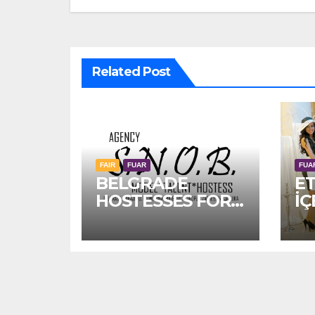
Related Post
FAIR
FUAR
FUA
BELGRADE
ET
HOSTESSES FOR
İÇ
ISTANBUL FAIR /
FUAR