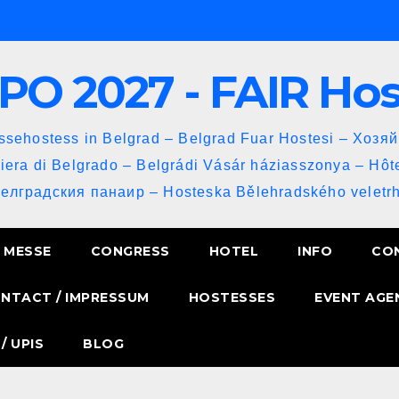
PO 2027 - FAIR Ho
sehostess in Belgrad – Belgrad Fuar Hostesi – Хозя
iera di Belgrado – Belgrádi Vásár háziasszonya – Hôt
Белградския панаир – Hosteska Bělehradského veletrh
MESSE
CONGRESS
HOTEL
INFO
CO
NTACT / IMPRESSUM
HOSTESSES
EVENT AGE
/ UPIS
BLOG