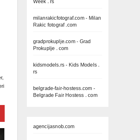
Week . rs
milanrakicfotograf.com
- Milan
Rakic fotograf .com
gradprokuplje.com
- Grad
Prokuplje . com
kidsmodels.rs
- Kids Models .
rs
r,
ri
belgrade-fair-hostess.com
-
Belgrade Fair Hostess . com
agencijasnob.com